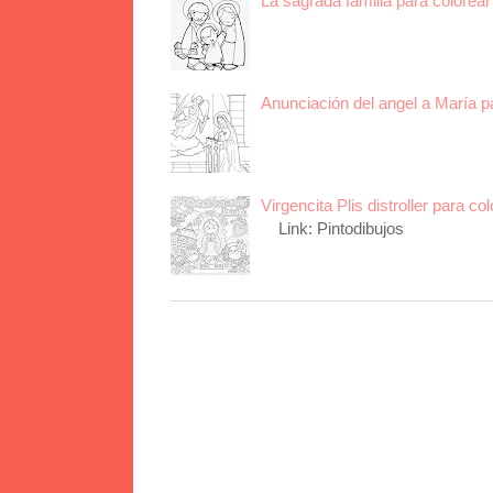
La sagrada familia para colorear 
Anunciación del angel a María p
Virgencita Plis distroller para col
Link: Pintodibujos