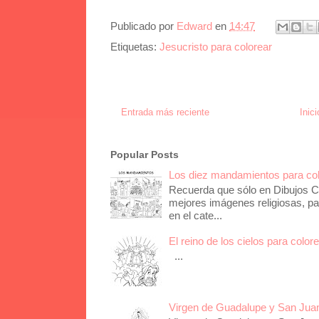
Publicado por
Edward
en
14:47
Etiquetas:
Jesucristo para colorear
Entrada más reciente
Inici
Popular Posts
Los diez mandamientos para co
Recuerda que sólo en Dibujos Ca
mejores imágenes religiosas, pa
en el cate...
El reino de los cielos para color
...
Virgen de Guadalupe y San Juan 