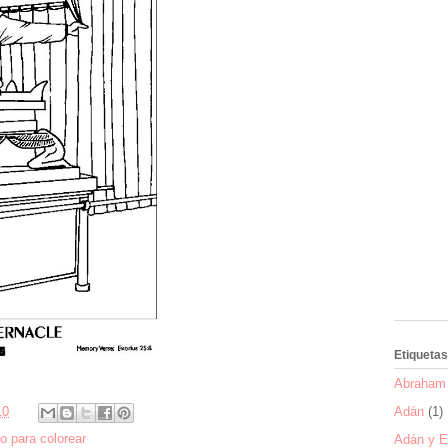
Etiquetas
Abraham 
Adán
(1)
10
o para colorear
Adán y E