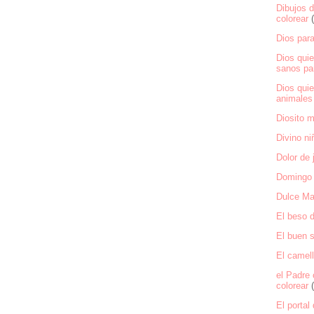
Dibujos 
colorear
Dios para
Dios qui
sanos par
Dios qui
animales 
Diosito m
Divino ni
Dolor de 
Domingo
Dulce Ma
El beso d
El buen 
El camell
el Padre 
colorear
El portal