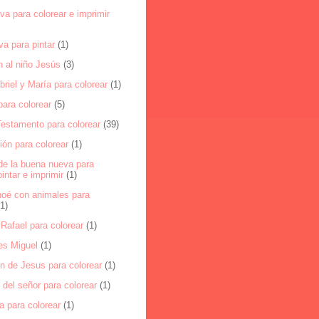
a para colorear e imprimir
a para pintar
(1)
n al niño Jesús
(3)
riel y María para colorear
(1)
ara colorear
(5)
Testamento para colorear
(39)
ón para colorear
(1)
de la buena nueva para
pintar e imprimir
(1)
noé con animales para
(1)
Rafael para colorear
(1)
es Miguel
(1)
n de Jesus para colorear
(1)
del señor para colorear
(1)
a para colorear
(1)