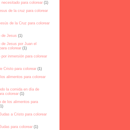
 necesitado para colorear
(1)
esus de la cruz para colorear
esús de la Cruz para colorear
 de Jesus
(1)
 de Jesus por Juan el
para colorear
(1)
por inmersión para colorear
e Cristo para colorear
(1)
los alimentos para colorear
ndo la comida en día de
ra colorear
(1)
 de los alimentos para
(1)
udas a Cristo para colorear
Judas para colorear
(1)