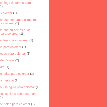
domingo de ramos para
(1)
 colorear
(1)
ere que comamos alimentos
a colorear
(1)
ere que cuidemos a los
para colorear
(1)
oderno para colorear
(1)
ño para colorear
(1)
jesus para colorear
(1)
 de Ramos
(2)
dre
(1)
e judas para colorear
(1)
samaritano
(1)
o y la aguja para colorear
(1)
celestial las alimenta. para
(1)
 de belen para colorear
(1)