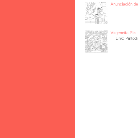
Anunciación del
Virgencita Plis 
Link: Pintodi