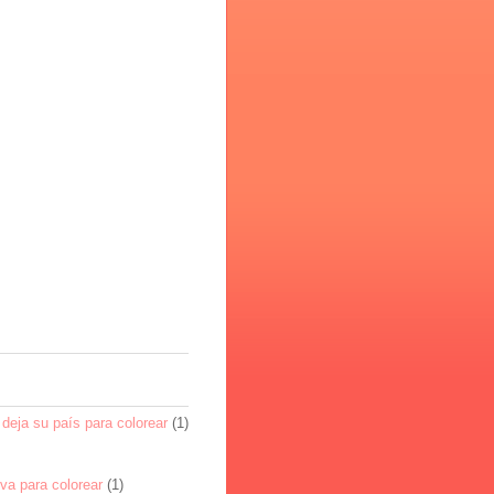
deja su país para colorear
(1)
va para colorear
(1)