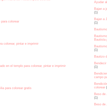
Ayudar al
Bajan a j
(1)
Bajan a J
 para colorear
(1)
Bautismo
Bautismo
Bautista 
a colorear, pintar e imprimir
Bautismo 
(1)
Bautizo d
Bendecir 
ado en el templo para colorear, pintar e imprimir
(1)
Bendicie
campo pa
Bendición
colorear
lia para colorear gratis
Beso de J
(1)
Beso de 