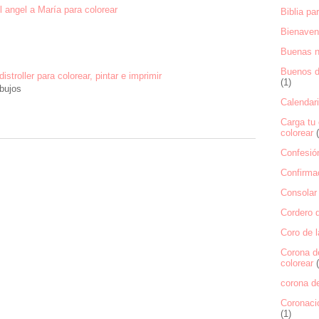
 angel a María para colorear
Biblia pa
Bienaven
Buenas 
Buenos dí
distroller para colorear, pintar e imprimir
(1)
bujos
Calendari
Carga tu 
colorear
Confesión
Confirmac
Consolar 
Cordero d
Coro de l
Corona d
colorear
corona de
Coronaci
(1)