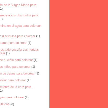
n de la Virgen María para
(1)
arece a sus discípulos para
(1)
mina en el agua para colorear
n discipulos para colorear
(1)
e ama para colorear
(1)
sucitado enseña sus heridas
rear
(1)
be al cielo para colorear
(1)
los niños para colorear
(1)
on de Jesus para colorear
(1)
oliat para colorear
(1)
miento de la cruz para
(1)
yes para colorear
(1)
iblicos
(8)