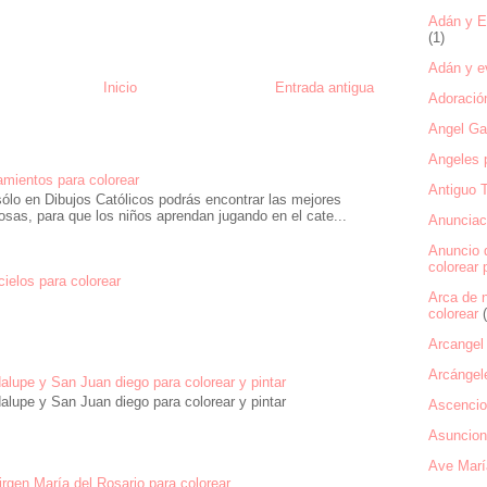
Adán y Ev
(1)
Adán y ev
Inicio
Entrada antigua
Adoració
Angel Gab
Angeles p
mientos para colorear
Antiguo 
ólo en Dibujos Católicos podrás encontrar las mejores
osas, para que los niños aprendan jugando en el cate...
Anunciaci
Anuncio 
colorear 
 cielos para colorear
Arca de 
colorear
Arcangel 
Arcángel
alupe y San Juan diego para colorear y pintar
alupe y San Juan diego para colorear y pintar
Ascencio
Asuncion 
Ave Marí
rgen María del Rosario para colorear