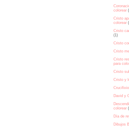
Coronació
colorear
Cristo ap
colorear
Cristo ca
(1)
Cristo co
Cristo m
Cristo re
para colo
Cristo su
Cristo y 
Crucifixi
David y G
Descendi
colorear
Día de re
Dibujos B