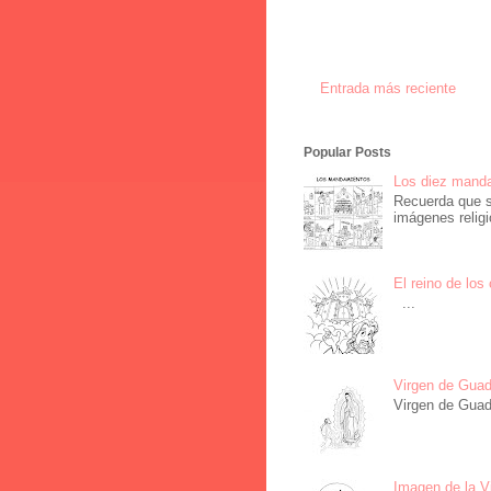
Entrada más reciente
Popular Posts
Los diez manda
Recuerda que s
imágenes religi
El reino de los
...
Virgen de Guad
Virgen de Guad
Imagen de la Vi