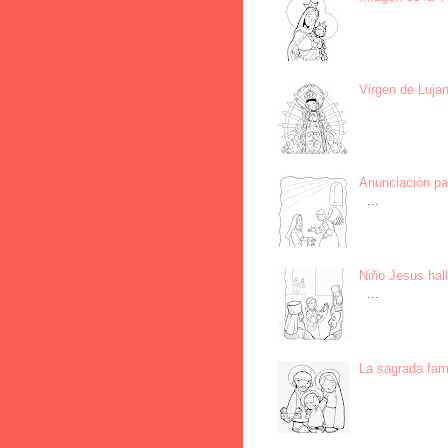
Virgen de Lujan
Anunciación par
...
Niño Jesus hall
...
La sagrada fami