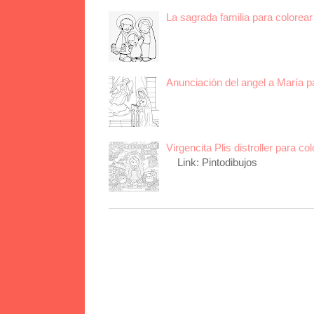
La sagrada familia para colorear 
Anunciación del angel a María p
Virgencita Plis distroller para col
Link: Pintodibujos