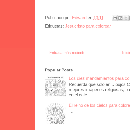
Publicado por
Edward
en
13:11
Etiquetas:
Jesucristo para colorear
Entrada más reciente
Inici
Popular Posts
Los diez mandamientos para co
Recuerda que sólo en Dibujos Ca
mejores imágenes religiosas, pa
en el cate...
El reino de los cielos para color
...