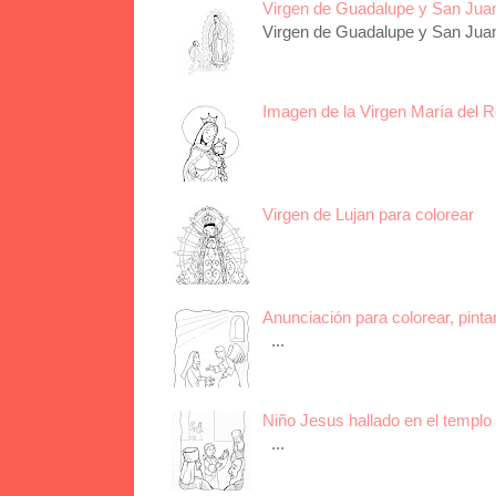
Virgen de Guadalupe y San Juan 
Virgen de Guadalupe y San Juan 
Imagen de la Virgen María del R
Virgen de Lujan para colorear
Anunciación para colorear, pinta
...
Niño Jesus hallado en el templo 
...