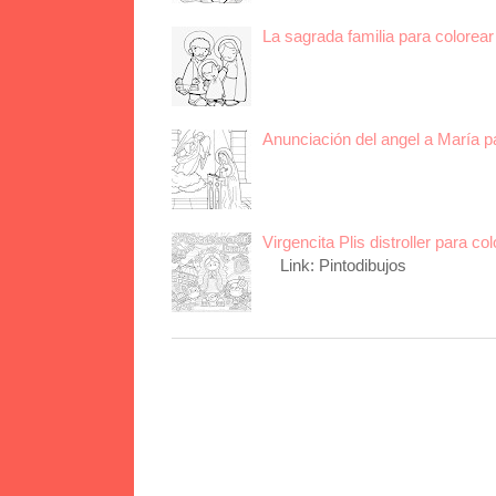
La sagrada familia para colorear 
Anunciación del angel a María p
Virgencita Plis distroller para col
Link: Pintodibujos