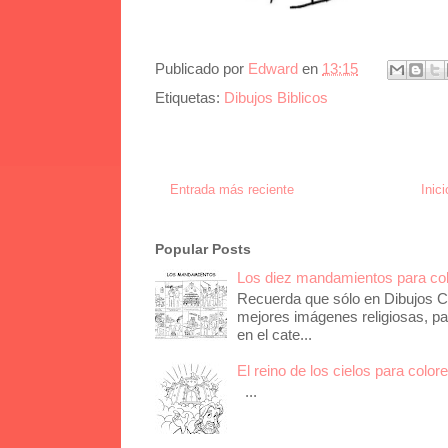
Publicado por
Edward
en
13:15
Etiquetas:
Dibujos Biblicos
Entrada más reciente
Inici
Popular Posts
Los diez mandamientos para co
Recuerda que sólo en Dibujos Ca
mejores imágenes religiosas, pa
en el cate...
El reino de los cielos para color
...