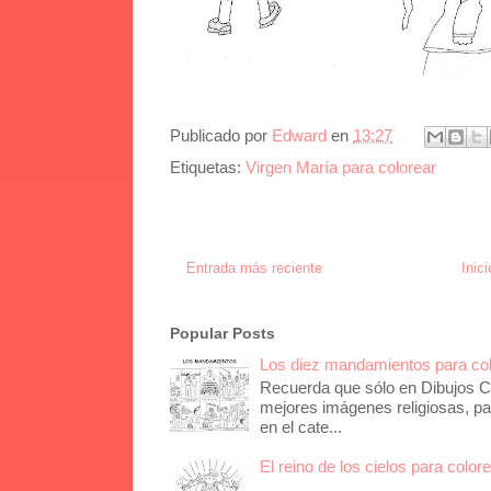
Publicado por
Edward
en
13:27
Etiquetas:
Virgen María para colorear
Entrada más reciente
Inici
Popular Posts
Los diez mandamientos para co
Recuerda que sólo en Dibujos Ca
mejores imágenes religiosas, pa
en el cate...
El reino de los cielos para color
...