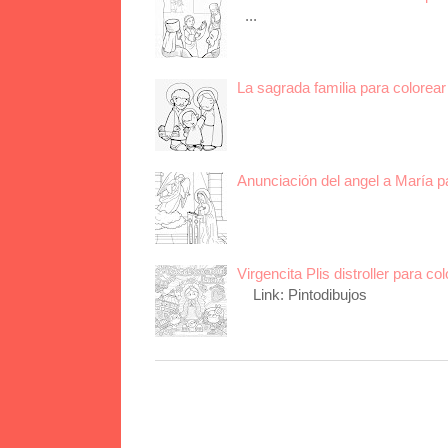
...
La sagrada familia para colorear 
Anunciación del angel a María p
Virgencita Plis distroller para col
Link: Pintodibujos