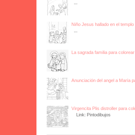
...
Niño Jesus hallado en el templo 
...
La sagrada familia para colorear 
Anunciación del angel a María p
Virgencita Plis distroller para col
Link: Pintodibujos