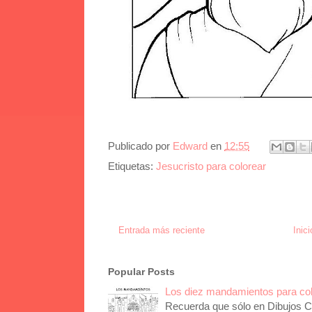
Publicado por
Edward
en
12:55
Etiquetas:
Jesucristo para colorear
Entrada más reciente
Inici
Popular Posts
Los diez mandamientos para co
Recuerda que sólo en Dibujos Ca