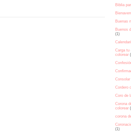
Biblia pa
Bienaven
Buenas 
Buenos dí
(1)
Calendari
Carga tu 
colorear
Confesión
Confirmac
Consolar 
Cordero d
Coro de l
Corona d
colorear
corona de
Coronaci
(1)