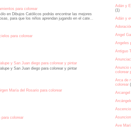
Adán y Ev
mientos para colorear
(1)
ólo en Dibujos Católicos podrás encontrar las mejores
Adán y ev
osas, para que los niños aprendan jugando en el cate...
Adoració
Angel Gab
 cielos para colorear
Angeles p
Antiguo 
Anunciaci
alupe y San Juan diego para colorear y pintar
Anuncio 
alupe y San Juan diego para colorear y pintar
colorear 
Arca de 
colorear
rgen María del Rosario para colorear
Arcangel 
Arcángel
Ascencio
Asuncion 
 para colorear
Ave Marí