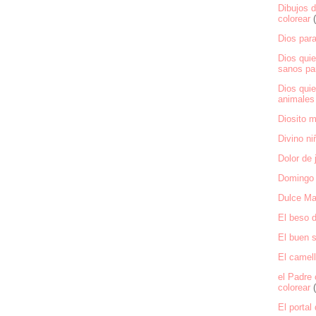
Dibujos 
colorear
Dios para
Dios qui
sanos par
Dios qui
animales 
Diosito m
Divino ni
Dolor de 
Domingo
Dulce Ma
El beso d
El buen 
El camell
el Padre 
colorear
El portal