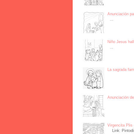
Anunciación par
...
Niño Jesus hall
...
La sagrada fami
Anunciación del
Virgencita Plis 
Link: Pintodi