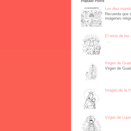
Popular Posts
Los diez manda
Recuerda que s
imágenes religi
El reino de los
...
Virgen de Guad
Virgen de Guad
Imagen de la Vi
Virgen de Lujan