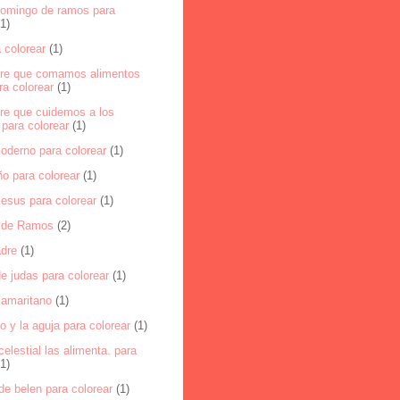
domingo de ramos para
(1)
 colorear
(1)
ere que comamos alimentos
a colorear
(1)
ere que cuidemos a los
para colorear
(1)
oderno para colorear
(1)
ño para colorear
(1)
jesus para colorear
(1)
 de Ramos
(2)
dre
(1)
e judas para colorear
(1)
samaritano
(1)
o y la aguja para colorear
(1)
celestial las alimenta. para
(1)
 de belen para colorear
(1)