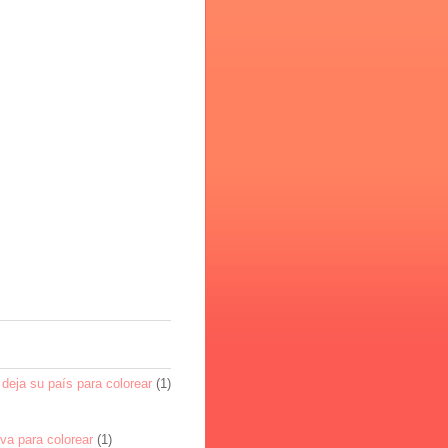
deja su país para colorear
(1)
va para colorear
(1)