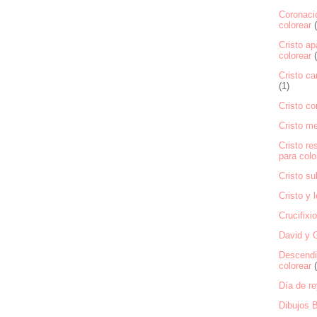
Coronació
colorear
Cristo ap
colorear
Cristo ca
(1)
Cristo co
Cristo m
Cristo re
para colo
Cristo su
Cristo y 
Crucifixi
David y G
Descendi
colorear
Día de re
Dibujos B