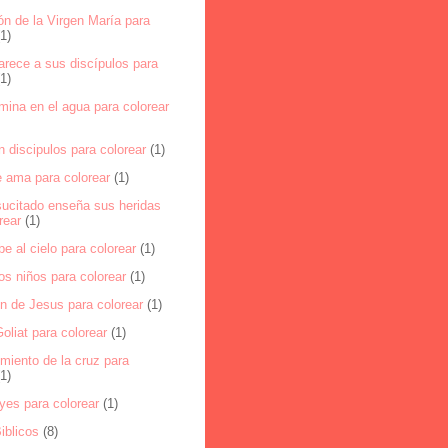
n de la Virgen María para
(1)
arece a sus discípulos para
(1)
mina en el agua para colorear
n discipulos para colorear
(1)
e ama para colorear
(1)
sucitado enseña sus heridas
rear
(1)
be al cielo para colorear
(1)
los niños para colorear
(1)
on de Jesus para colorear
(1)
oliat para colorear
(1)
miento de la cruz para
(1)
yes para colorear
(1)
iblicos
(8)