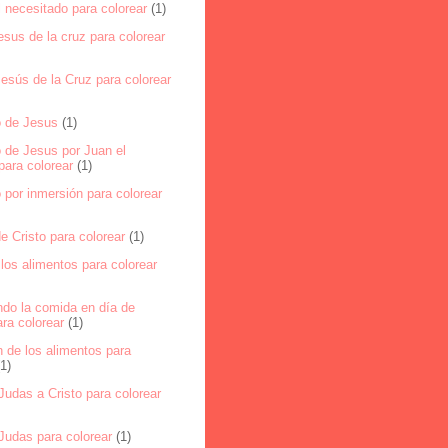
 necesitado para colorear
(1)
esus de la cruz para colorear
esús de la Cruz para colorear
 de Jesus
(1)
 de Jesus por Juan el
para colorear
(1)
por inmersión para colorear
e Cristo para colorear
(1)
los alimentos para colorear
ndo la comida en día de
ra colorear
(1)
 de los alimentos para
(1)
udas a Cristo para colorear
Judas para colorear
(1)