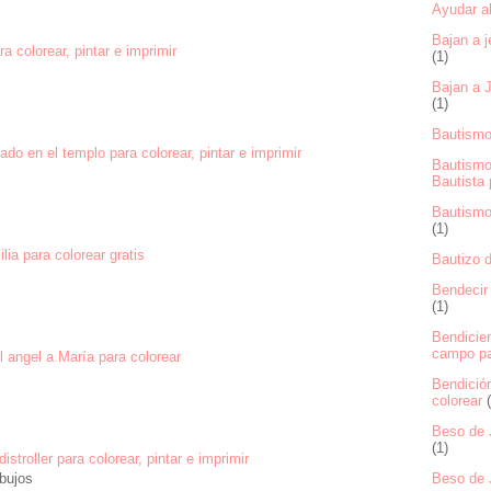
Ayudar al
Bajan a j
a colorear, pintar e imprimir
(1)
Bajan a J
(1)
Bautismo
ado en el templo para colorear, pintar e imprimir
Bautismo
Bautista 
Bautismo 
(1)
lia para colorear gratis
Bautizo d
Bendecir 
(1)
Bendicie
campo pa
 angel a María para colorear
Bendición
colorear
Beso de J
(1)
distroller para colorear, pintar e imprimir
Beso de 
bujos