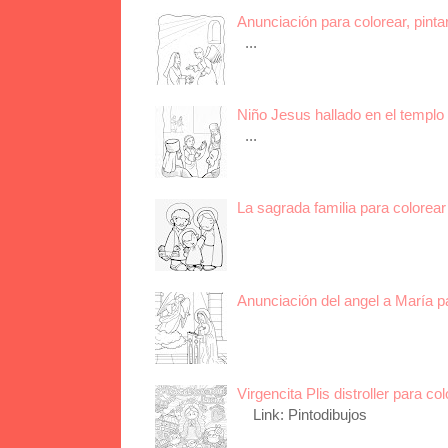
Anunciación para colorear, pinta
...
Niño Jesus hallado en el templo 
...
La sagrada familia para colorear 
Anunciación del angel a María p
Virgencita Plis distroller para col
Link: Pintodibujos