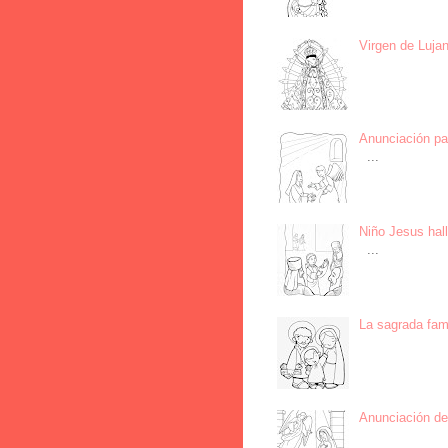
Virgen de Lujan
Anunciación par
...
Niño Jesus hall
...
La sagrada fami
Anunciación del