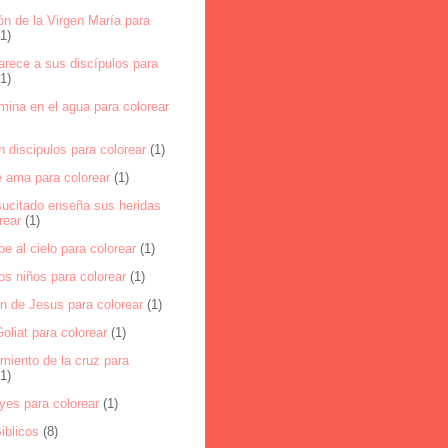
n de la Virgen María para
(1)
arece a sus discípulos para
(1)
mina en el agua para colorear
n discipulos para colorear
(1)
e ama para colorear
(1)
sucitado enseña sus heridas
rear
(1)
be al cielo para colorear
(1)
los niños para colorear
(1)
on de Jesus para colorear
(1)
oliat para colorear
(1)
miento de la cruz para
(1)
yes para colorear
(1)
iblicos
(8)