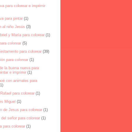
a para colorear e imprimir
a para pintar
(1)
n al niño Jesús
(3)
riel y María para colorear
(1)
ara colorear
(5)
Testamento para colorear
(39)
ón para colorear
(1)
de la buena nueva para
pintar e imprimir
(1)
noé con animales para
(1)
Rafael para colorear
(1)
es Miguel
(1)
n de Jesus para colorear
(1)
del señor para colorear
(1)
a para colorear
(1)