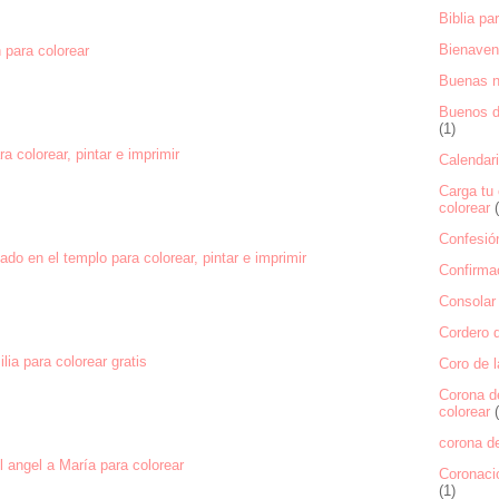
Biblia pa
Bienaven
 para colorear
Buenas 
Buenos dí
(1)
a colorear, pintar e imprimir
Calendari
Carga tu 
colorear
Confesión
ado en el templo para colorear, pintar e imprimir
Confirmac
Consolar 
Cordero d
lia para colorear gratis
Coro de l
Corona d
colorear
corona de
 angel a María para colorear
Coronaci
(1)