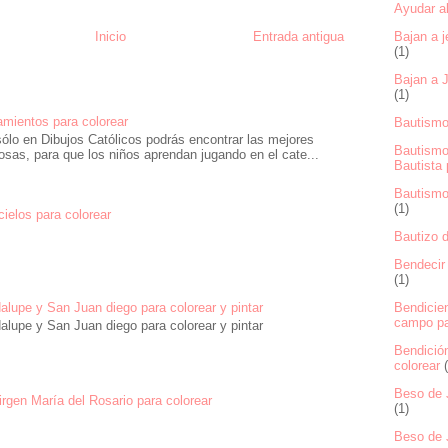
Ayudar al
Inicio
Entrada antigua
Bajan a j
(1)
Bajan a J
(1)
mientos para colorear
Bautismo
ólo en Dibujos Católicos podrás encontrar las mejores
Bautismo
osas, para que los niños aprendan jugando en el cate...
Bautista 
Bautismo 
(1)
 cielos para colorear
Bautizo d
Bendecir 
(1)
Bendicie
alupe y San Juan diego para colorear y pintar
campo pa
alupe y San Juan diego para colorear y pintar
Bendición
colorear
Beso de J
rgen María del Rosario para colorear
(1)
Beso de 