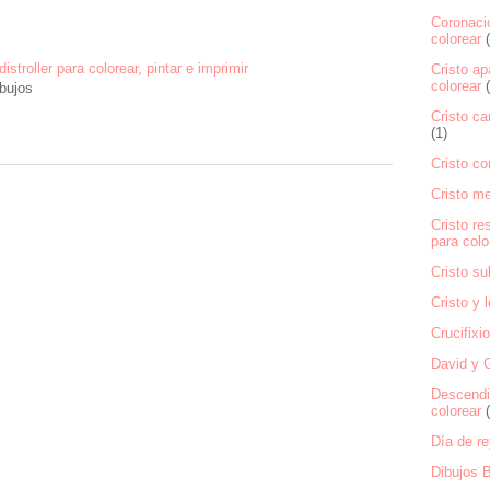
Coronació
colorear
distroller para colorear, pintar e imprimir
Cristo ap
colorear
bujos
Cristo ca
(1)
Cristo co
Cristo m
Cristo re
para colo
Cristo su
Cristo y 
Crucifixi
David y G
Descendi
colorear
Día de re
Dibujos B