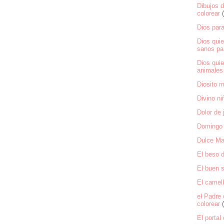
Dibujos 
colorear
Dios para
Dios qui
sanos par
Dios qui
animales 
Diosito m
Divino ni
Dolor de 
Domingo
Dulce Ma
El beso d
El buen 
El camell
el Padre 
colorear
El portal