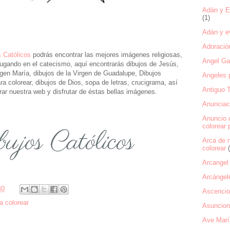
Adán y Ev
(1)
Adán y ev
Adoració
s Católicos
podrás encontrar las mejores imágenes religiosas,
Angel Gab
jugando en el catecismo, aquí encontrarás dibujos de Jesús,
irgen María, dibujos de la Virgen de Guadalupe, Dibujos
Angeles p
ara colorear, dibujos de Dios, sopa de letras, crucigrama, así
Antiguo 
orar nuestra web y disfrutar de éstas bellas imágenes.
Anunciaci
Anuncio 
colorear 
Arca de 
colorear
Arcangel 
Arcángel
40
Ascencio
a colorear
Asuncion 
Ave Marí