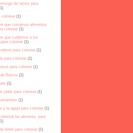
domingo de ramos para
(1)
 colorear
(1)
ere que comamos alimentos
a colorear
(1)
ere que cuidemos a los
para colorear
(1)
oderno para colorear
(1)
ño para colorear
(1)
jesus para colorear
(1)
 de Ramos
(2)
dre
(1)
e judas para colorear
(1)
samaritano
(1)
o y la aguja para colorear
(1)
celestial las alimenta. para
(1)
 de belen para colorear
(1)