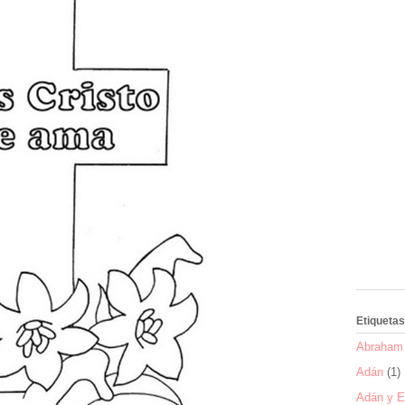
Etiquetas
Abraham 
Adán
(1)
Adán y E