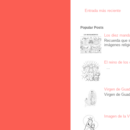
Entrada más reciente
Popular Posts
Los diez manda
Recuerda que s
imágenes religi
El reino de los
...
Virgen de Guad
Virgen de Guad
Imagen de la Vi