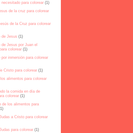
 necesitado para colorear
(1)
esus de la cruz para colorear
esús de la Cruz para colorear
 de Jesus
(1)
 de Jesus por Juan el
para colorear
(1)
por inmersión para colorear
e Cristo para colorear
(1)
los alimentos para colorear
ndo la comida en día de
ra colorear
(1)
 de los alimentos para
(1)
udas a Cristo para colorear
Judas para colorear
(1)