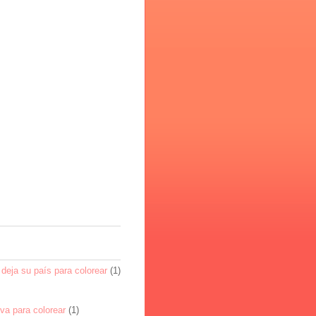
deja su país para colorear
(1)
va para colorear
(1)