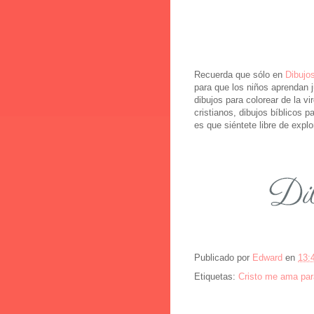
Recuerda que sólo en
Dibujo
para que los niños aprendan 
dibujos para colorear de la v
cristianos, dibujos bíblicos p
es que siéntete libre de expl
Publicado por
Edward
en
13:
Etiquetas:
Cristo me ama par