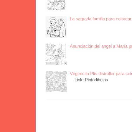
La sagrada familia para colorear 
Anunciación del angel a María p
Virgencita Plis distroller para col
Link: Pintodibujos