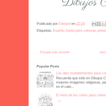
Publicado por
Edward
en
22:19
Etiquetas:
Espiritu Santo para colorear
,
pinta
Entrada más reciente
Inici
Popular Posts
Los diez mandamientos para co
Recuerda que sólo en Dibujos Ca
mejores imágenes religiosas, pa
en el cate...
El reino de los cielos para color
...