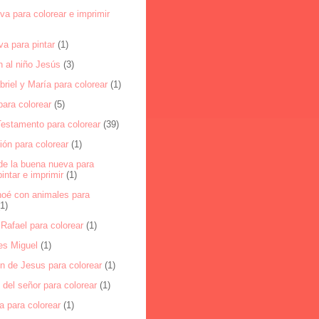
a para colorear e imprimir
a para pintar
(1)
n al niño Jesús
(3)
riel y María para colorear
(1)
ara colorear
(5)
Testamento para colorear
(39)
ón para colorear
(1)
de la buena nueva para
pintar e imprimir
(1)
noé con animales para
(1)
Rafael para colorear
(1)
es Miguel
(1)
n de Jesus para colorear
(1)
del señor para colorear
(1)
a para colorear
(1)