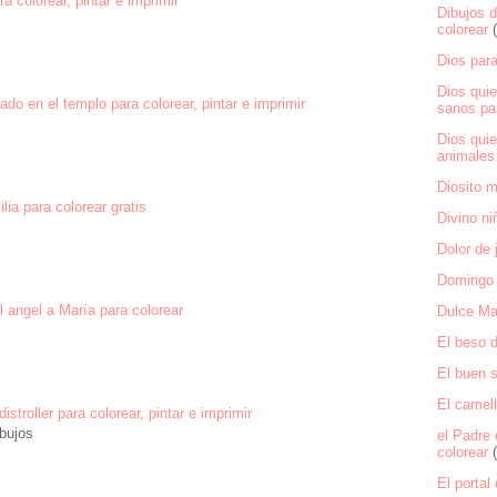
a colorear, pintar e imprimir
Dibujos 
colorear
Dios para
Dios qui
ado en el templo para colorear, pintar e imprimir
sanos par
Dios qui
animales 
Diosito m
lia para colorear gratis
Divino ni
Dolor de 
Domingo
 angel a María para colorear
Dulce Ma
El beso d
El buen 
El camell
distroller para colorear, pintar e imprimir
bujos
el Padre 
colorear
El portal