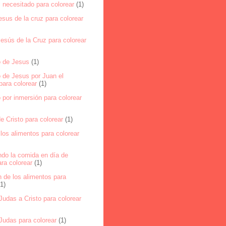
 necesitado para colorear
(1)
esus de la cruz para colorear
esús de la Cruz para colorear
 de Jesus
(1)
 de Jesus por Juan el
para colorear
(1)
por inmersión para colorear
e Cristo para colorear
(1)
los alimentos para colorear
ndo la comida en día de
ra colorear
(1)
 de los alimentos para
(1)
udas a Cristo para colorear
Judas para colorear
(1)