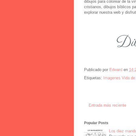
dibujos para colorear de la v
cristianos, dibujos bíblicos p
explorar nuestra web y disfru
Publicado por
Edward
en
14:
Etiquetas:
Imagenes Vida de 
Entrada más reciente
Popular Posts
Los diez manda