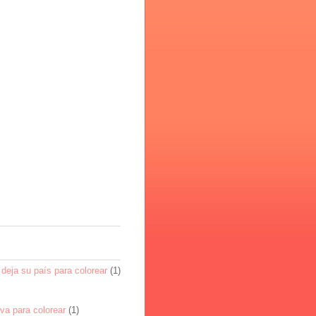
deja su país para colorear
(1)
va para colorear
(1)