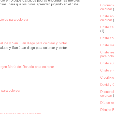
ólo en Dibujos Católicos podrás encontrar las mejores
osas, para que los niños aprendan jugando en el cate...
Coronació
colorear
Cristo ap
 cielos para colorear
colorear
Cristo ca
(1)
Cristo co
alupe y San Juan diego para colorear y pintar
Cristo m
alupe y San Juan diego para colorear y pintar
Cristo re
para colo
Cristo su
rgen María del Rosario para colorear
Cristo y 
Crucifixi
David y G
 para colorear
Descendi
colorear
Día de re
Dibujos B