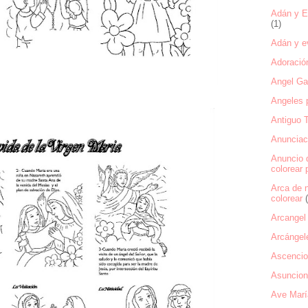
Adán y Ev
(1)
Adán y ev
Adoració
Angel Gab
Angeles p
Antiguo 
Anunciaci
Anuncio 
colorear 
Arca de 
colorear
Arcangel 
Arcángel
Ascencio
Asuncion 
Ave Marí