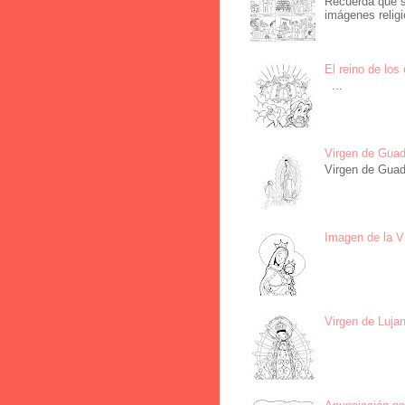
Recuerda que s
imágenes religi
El reino de los
...
Virgen de Guad
Virgen de Guad
Imagen de la Vi
Virgen de Lujan