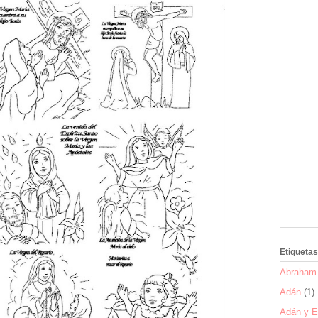
Etiquetas
Abraham 
Adán
(1)
Adán y E