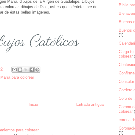
irgen María, dibujos de la Virgen de Guadalupe, Dibujos
Biblia pa
ara colorear, dibujos de Dios, así es que siéntete libre de
tar de éstas bellas imágenes.
Bienaven
Buenas 
Buenos dí
(1)
Calendari
Carga tu 
colorear
Confesión
22
Confirmac
María para colorear
Consolar 
Cordero d
Coro de l
Inicio
Entrada antigua
Corona d
colorear
corona de
Coronaci
mientos para colorear
(1)