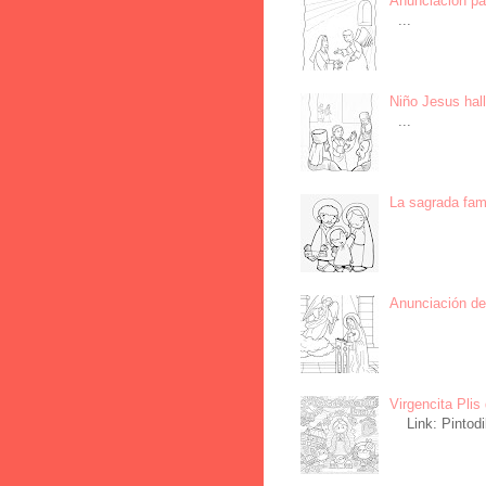
Anunciación par
...
Niño Jesus hall
...
La sagrada fami
Anunciación del
Virgencita Plis 
Link: Pintodi