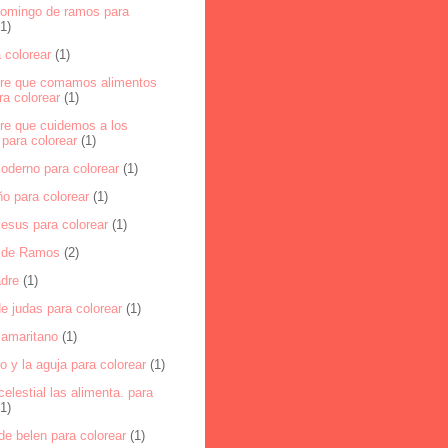
domingo de ramos para
(1)
 colorear
(1)
ere que comamos alimentos
a colorear
(1)
ere que cuidemos a los
para colorear
(1)
oderno para colorear
(1)
ño para colorear
(1)
jesus para colorear
(1)
 de Ramos
(2)
dre
(1)
e judas para colorear
(1)
samaritano
(1)
o y la aguja para colorear
(1)
celestial las alimenta. para
(1)
 de belen para colorear
(1)