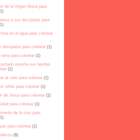
n de la Virgen María para
(1)
arece a sus discípulos para
(1)
mina en el agua para colorear
n discipulos para colorear
(1)
e ama para colorear
(1)
sucitado enseña sus heridas
rear
(1)
be al cielo para colorear
(1)
los niños para colorear
(1)
on de Jesus para colorear
(1)
oliat para colorear
(1)
miento de la cruz para
(1)
yes para colorear
(1)
iblicos
(8)