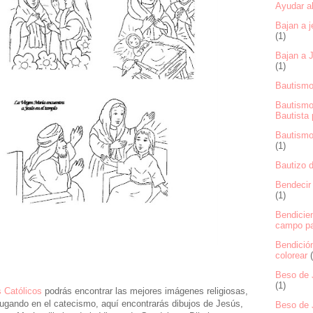
Ayudar al
Bajan a j
(1)
Bajan a J
(1)
Bautismo
Bautismo
Bautista 
Bautismo 
(1)
Bautizo d
Bendecir 
(1)
Bendicie
campo pa
Bendición
colorear
Beso de J
(1)
s Católicos
podrás encontrar las mejores imágenes religiosas,
jugando en el catecismo, aquí encontrarás dibujos de Jesús,
Beso de 