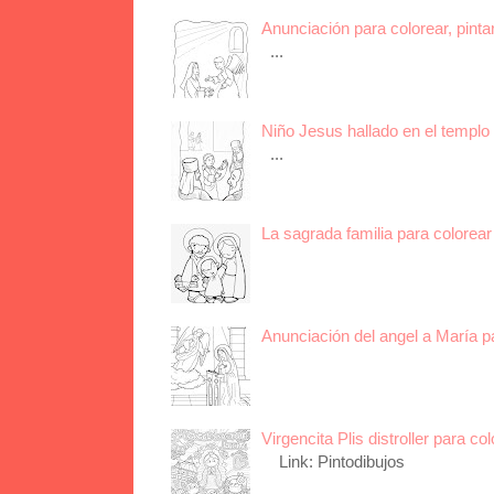
Anunciación para colorear, pinta
...
Niño Jesus hallado en el templo 
...
La sagrada familia para colorear 
Anunciación del angel a María p
Virgencita Plis distroller para col
Link: Pintodibujos