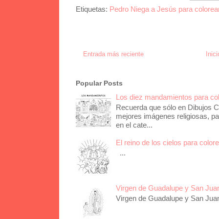
Etiquetas:
Pedro Niega a Jesús para colorea
Entrada más reciente
Inici
Popular Posts
Los diez mandamientos para co
Recuerda que sólo en Dibujos Ca
mejores imágenes religiosas, pa
en el cate...
El reino de los cielos para color
...
Virgen de Guadalupe y San Juan 
Virgen de Guadalupe y San Juan 