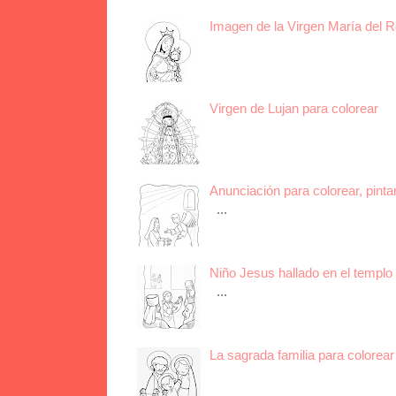
Imagen de la Virgen María del R
Virgen de Lujan para colorear
Anunciación para colorear, pinta
...
Niño Jesus hallado en el templo 
...
La sagrada familia para colorear 