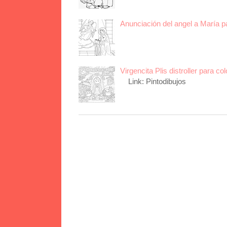
Anunciación del angel a María p
Virgencita Plis distroller para col
Link: Pintodibujos