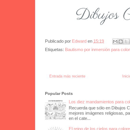
Publicado por
Edward
en
15:19
Etiquetas:
Bautismo por inmersión para colo
Entrada más reciente
Inici
Popular Posts
Los diez mandamientos para co
Recuerda que sólo en Dibujos Ca
mejores imágenes religiosas, pa
en el cate...
El reino de los cielos para color