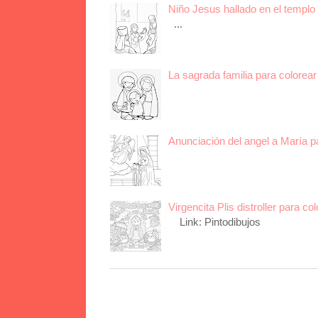
Niño Jesus hallado en el templo 
...
La sagrada familia para colorear 
Anunciación del angel a María p
Virgencita Plis distroller para col
Link: Pintodibujos